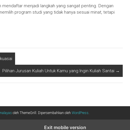
um mendaftar menjadi langkah yang sangat penting. Dengan
ilih program studi yang tidak hanya sesuai minat, tetapi
kuasai
Pilihan Jurusan Kuliah Untuk Kamu yang Ingin Kuliah Santai
→
malayas
oleh ThemeGrill. Dipersembahkan oleh
WordPress
.
Exit mobile version