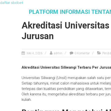
daftar sbobet
S
PLATFORM INFORMASI TENTA
k
i
Akreditasi Universitas
p
t
Jurusan
o
c
o
n
Mei 4, 2026
admin
0 Komentar
Pendid
t
e
Akreditasi Universitas Siliwangi Terbaru Per Jurus
n
t
Universitas Siliwangi (Unsil) merupakan salah satu pe
Setiap tahunnya, minat calon mahasiswa untuk melanju
terlepas dari kualitas pendidikan yang ditawarkan, ter
Oleh karena itu, mengetahui akreditasi terbaru per j
kuliah.