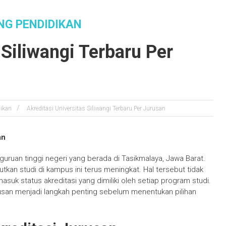
NG PENDIDIKAN
Platform Informasi Tentang Pendidika
 Siliwangi Terbaru Per
ikan
Akreditasi Universitas Siliwangi Terbaru Per Jurusan
an
rguruan tinggi negeri yang berada di Tasikmalaya, Jawa Barat.
tkan studi di kampus ini terus meningkat. Hal tersebut tidak
masuk status akreditasi yang dimiliki oleh setiap program studi.
urusan menjadi langkah penting sebelum menentukan pilihan