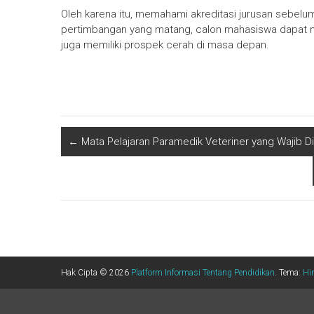
Oleh karena itu, memahami akreditasi jurusan sebel
pertimbangan yang matang, calon mahasiswa dapat mem
juga memiliki prospek cerah di masa depan.
←
Mata Pelajaran Paramedik Veteriner yang Wajib Di
Hak Cipta © 2026
Platform Informasi Tentang Pendidikan
. Tema:
Hi