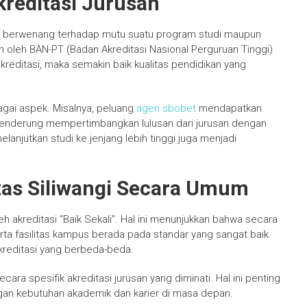
reditasi Jurusan
aga berwenang terhadap mutu suatu program studi maupun
ukan oleh BAN-PT (Badan Akreditasi Nasional Perguruan Tinggi)
akreditasi, maka semakin baik kualitas pendidikan yang
bagai aspek. Misalnya, peluang
agen sbobet
mendapatkan
cenderung mempertimbangkan lulusan dari jurusan dengan
lanjutkan studi ke jenjang lebih tinggi juga menjadi
itas Siliwangi Secara Umum
eh akreditasi “Baik Sekali”. Hal ini menunjukkan bahwa secara
rta fasilitas kampus berada pada standar yang sangat baik.
akreditasi yang berbeda-beda.
ra spesifik akreditasi jurusan yang diminati. Hal ini penting
gan kebutuhan akademik dan karier di masa depan.