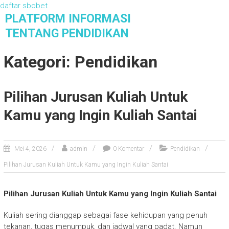
daftar sbobet
S
PLATFORM INFORMASI
k
TENTANG PENDIDIKAN
i
Platform Informasi Tentang Pendidikan
p
Kategori: Pendidikan
t
o
c
Pilihan Jurusan Kuliah Untuk
o
n
Kamu yang Ingin Kuliah Santai
t
e
n
Mei 4, 2026
admin
0 Komentar
Pendidikan
t
Pilihan Jurusan Kuliah Untuk Kamu yang Ingin Kuliah Santai
Pilihan Jurusan Kuliah Untuk Kamu yang Ingin Kuliah Santai
Kuliah sering dianggap sebagai fase kehidupan yang penuh
tekanan, tugas menumpuk, dan jadwal yang padat. Namun