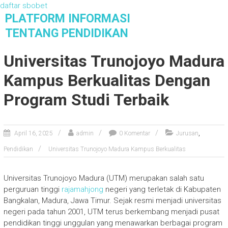
daftar sbobet
S
PLATFORM INFORMASI
k
TENTANG PENDIDIKAN
i
Platform Informasi Tentang Pendidikan
p
Universitas Trunojoyo Madura
t
o
Kampus Berkualitas Dengan
c
o
Program Studi Terbaik
n
t
e
,
April 16, 2025
admin
0 Komentar
Jurusan
n
Pendidikan
Universitas Trunojoyo Madura Kampus Berkualitas
t
Universitas Trunojoyo Madura (UTM) merupakan salah satu
perguruan tinggi
rajamahjong
negeri yang terletak di Kabupaten
Bangkalan, Madura, Jawa Timur. Sejak resmi menjadi universitas
negeri pada tahun 2001, UTM terus berkembang menjadi pusat
pendidikan tinggi unggulan yang menawarkan berbagai program