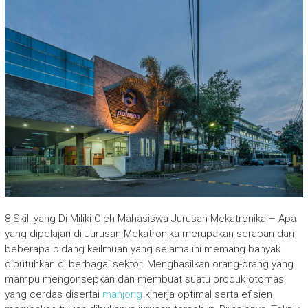
8 Skill yang Di Miliki Oleh Mahasiswa Jurusan Mekatronika – Apa
yang dipelajari di Jurusan Mekatronika merupakan serapan dari
beberapa bidang keilmuan yang selama ini memang banyak
dibutuhkan di berbagai sektor. Menghasilkan orang-orang yang
mampu mengonsepkan dan membuat suatu produk otomasi
yang cerdas disertai
mahjong
kinerja optimal serta efisien