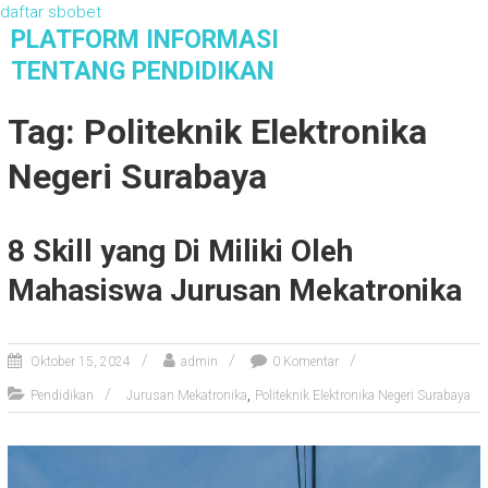
daftar sbobet
S
PLATFORM INFORMASI
k
TENTANG PENDIDIKAN
i
Platform Informasi Tentang Pendidikan
p
Tag: Politeknik Elektronika
t
o
Negeri Surabaya
c
o
n
8 Skill yang Di Miliki Oleh
t
e
Mahasiswa Jurusan Mekatronika
n
t
Oktober 15, 2024
admin
0 Komentar
,
Pendidikan
Jurusan Mekatronika
Politeknik Elektronika Negeri Surabaya