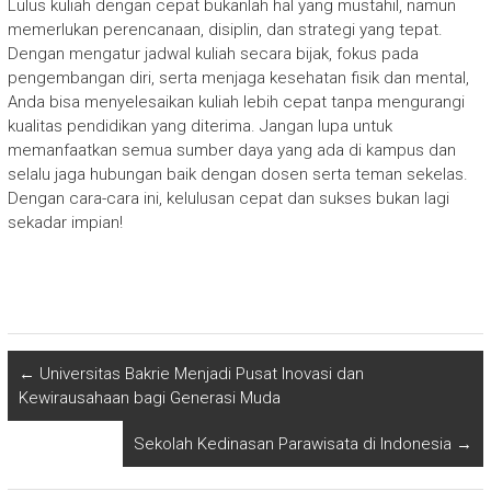
Lulus kuliah dengan cepat bukanlah hal yang mustahil, namun
memerlukan perencanaan, disiplin, dan strategi yang tepat.
Dengan mengatur jadwal kuliah secara bijak, fokus pada
pengembangan diri, serta menjaga kesehatan fisik dan mental,
Anda bisa menyelesaikan kuliah lebih cepat tanpa mengurangi
kualitas pendidikan yang diterima. Jangan lupa untuk
memanfaatkan semua sumber daya yang ada di kampus dan
selalu jaga hubungan baik dengan dosen serta teman sekelas.
Dengan cara-cara ini, kelulusan cepat dan sukses bukan lagi
sekadar impian!
←
Universitas Bakrie Menjadi Pusat Inovasi dan
Kewirausahaan bagi Generasi Muda
Sekolah Kedinasan Parawisata di Indonesia
→