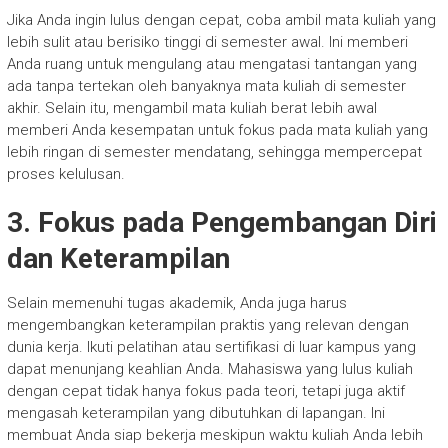
Jika Anda ingin lulus dengan cepat, coba ambil mata kuliah yang
lebih sulit atau berisiko tinggi di semester awal. Ini memberi
Anda ruang untuk mengulang atau mengatasi tantangan yang
ada tanpa tertekan oleh banyaknya mata kuliah di semester
akhir. Selain itu, mengambil mata kuliah berat lebih awal
memberi Anda kesempatan untuk fokus pada mata kuliah yang
lebih ringan di semester mendatang, sehingga mempercepat
proses kelulusan.
3.
Fokus pada Pengembangan Diri
dan Keterampilan
Selain memenuhi tugas akademik, Anda juga harus
mengembangkan keterampilan praktis yang relevan dengan
dunia kerja. Ikuti pelatihan atau sertifikasi di luar kampus yang
dapat menunjang keahlian Anda. Mahasiswa yang lulus kuliah
dengan cepat tidak hanya fokus pada teori, tetapi juga aktif
mengasah keterampilan yang dibutuhkan di lapangan. Ini
membuat Anda siap bekerja meskipun waktu kuliah Anda lebih