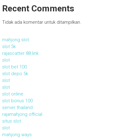
Recent Comments
Tidak ada komentar untuk ditampilkan.
mahjong slot
slot 5k
rajascatter 88 link
slot
slot bet 100
slot depo 5k
slot
slot
slot online
slot bonus 100
server thailand
rajamahjong official
situs slot
slot
mahjong ways