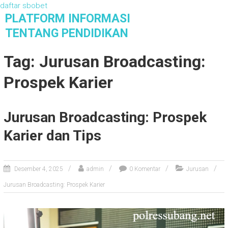
daftar sbobet
S
PLATFORM INFORMASI
k
TENTANG PENDIDIKAN
i
Platform Informasi Tentang Pendidikan
p
Tag: Jurusan Broadcasting:
t
o
Prospek Karier
c
o
n
Jurusan Broadcasting: Prospek
t
e
Karier dan Tips
n
t
Desember 4, 2025
admin
0 Komentar
Jurusan
Jurusan Broadcasting: Prospek Karier